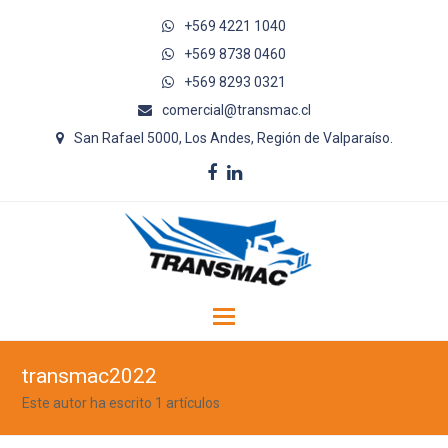
+569 4221 1040
+569 8738 0460
+569 8293 0321
comercial@transmac.cl
San Rafael 5000, Los Andes, Región de Valparaíso.
Facebook
LinkedIn
transmac2022
Este autor ha escrito 1 artículos