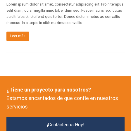
Lorem ipsum dolor sit amet, consectetur adipiscing elit. Proin tempus
velit diam, quis fringilla nunc bibendum sed. Fusce mauris leo, luctus
ac ultricies et, eleifend quis tortor. Donec dictum metus ac convallis
rhoncus. In a turpis in nibh maximus convallis…
Leer más
¿Tiene un proyecto para nosotros?
Estamos encantados de que confíe en nuestros
servicios
¡Contáctenos Hoy!